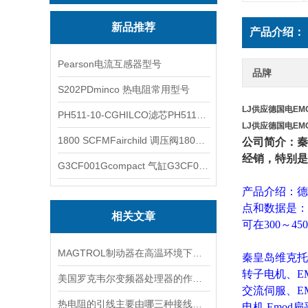
新品推荐
产品介绍：
Pearson电流互感器型号
品牌
S202PDminco 热电阻常用型号
LJ供应德国电EM
PH511-10-CGHILCO滤芯PH511-10-CG
LJ供应德国电EM
1800 SCFMFairchild 调压阀1800 SCFM
公司简介：秦
经销，特别是
G3CF001Gcompact 气缸G3CF001G
产品介绍：德
点和数据是：
相关文章
可在300～4
MAGTROL制动器在高温环境下，它的性能是否会受到影响？
秦皇岛维克托
转子电机、E
美国罗克韦尔变频器处理器的作用是什么
交流伺服、E
热电阻的引线主要由哪三种接线方式？
电机,Emod