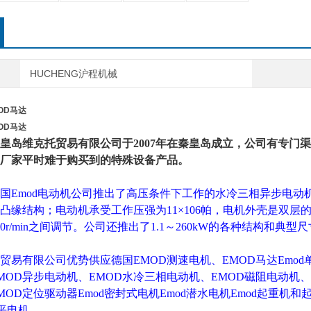
HUCHENG沪程机械
OD马达
OD马达
皇岛维克托贸易有限公司于2007年在秦皇岛成立，公司有专门
厂家平时难于购买到的特殊设备产品。
国Emod电动机公司推出了高压条件下工作的水冷三相异步电
凸缘结构；电动机承受工作压强为11×106帕，电机外壳是双层
500r/min之间调节。公司还推出了1.1～260kW的各种结构和
贸易有限公司优势供应
德国EMOD测速电机、EMOD马达
Emod
MOD异步电动机、EMOD水冷三相电动机、EMOD磁阻电动机、
MOD定位驱动器
Emod密封式电机Emod潜水电机Emod起重机和起
扁平电机