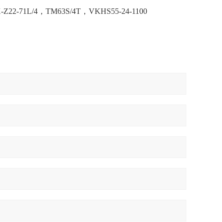
EX-Z22-71L/4，TM63S/4T，VKHS55-24-1100