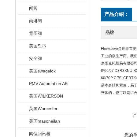
闸阀
产品介绍：
雨淋阀
品牌
背压阀
美国SUN
Flowserve是
工业的泵生产商。我
安全阀
岛维克托贸易有限公司优势供
美国swagelok
IP66/67 D3R3XNU-K
60/70P CESI:CERT-9
PMV Automation AB
是本身结构紧凑，易
整体的，也可以是组合
美国WILKERSON
英国Worcester
美国masoneilan
阀位回讯器
您的