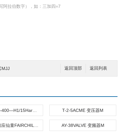
写阿拉伯数字），如：三加四=7
芯MJJ
返回顶部
返回列表
10BRCX—400—H1/15Harowe 旋转变压器M
T-2-5ACME 变压器M
8NPTLB供应仙童FAIRCHILD 变送器
AY-38VALVE 变频器M