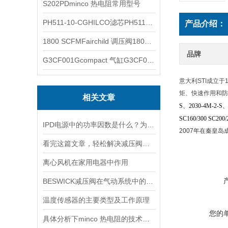
S202PDminco 热电阻常用型号
PH511-10-CGHILCO滤芯PH511-10-CG
产品介绍：
1800 SCFMFairchild 调压阀1800 SCFM
品牌
G3CF001Gcompact 气缸G3CF001G
意大利STI成立
矩、快速作用和防
相关文章
S
、
2030-4M-2-S
SC160/300 SC200/
IPD电源中的功率因数是什么？为什么功率因数对电源设计很重要？
2007年在秦皇
看完这篇文章，轻松解决减压阀的常见故障
离心风机在家用电器中作用
BESWICK减压阀在气动系统中的作用和重要性是什么？
温度传感器的主要类型及工作原理
您的
具体分析下minco 热电阻的技术原理