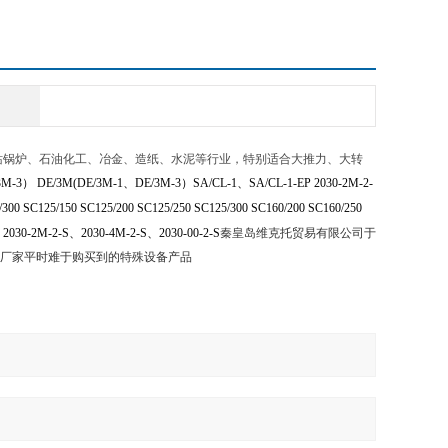
于电站锅炉、石油化工、冶金、造纸、水泥等行业，特别适合大推力、大转
3M-3
）
DE/3M(DE/3M-1
、
DE/3M-3
）
SA/CL-1
、
SA/CL-1-EP
2030-2M-2-
/300 SC125/150 SC125/200 SC125/250 SC125/300 SC160/200 SC160/250
，
2030-2M-2-S
、
2030-4M-2-S
、
2030-00-2-S
秦皇岛维克托贸易有限公司于
是厂家平时难于购买到的特殊设备产品