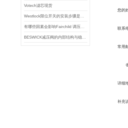
Votech滤芯现货
您的
Westlock限位开关的安装步骤是什么？
有哪些因素会影响Fairchild 调压阀的性能和精度？
联系
BESWICK减压阀的内部结构与稳压原理
常用
详细
补充