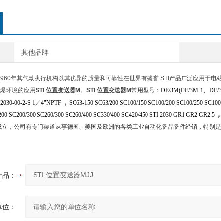
其他品牌
于1960年其气动执行机构以其优异的质量和可靠性在世界有盛誉.STI产品广泛应用
爆环境的应用
STI 位置变送器M
。
STI 位置变送器M
常用型号：
DE/3M(DE/3M-1
、
DE/
，
、
2030-00-2-S
1
／
4"NPTF
SC63-150 SC63/200 SC100/150 SC100/200 SC100/250 SC100
200 SC200/300 SC260/300 SC260/400 SC330/400 SC420/450 STI 2030 GR1 GR2 GR2.5
岛成立，公司有专门渠道从事德国、美国及欧洲的各类工业自动化备品备件经销，特别
产品：
单位：