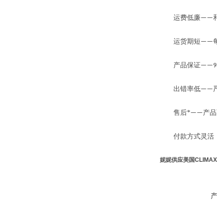
运费低廉
——
运货期短
——
产品保证
——9
出错率低
——
售后*
产品
——
付款方式灵活
妮妮供应美国CLIMA