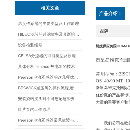
相关文章
产品介绍：
温度传感器的主要类型及工作原理
品牌
HILCO滤芯的过滤效率及其影响因素
设备检测维修
妮妮供应美国CLIMA
CELSA分流器的可能类型及原理
秦皇岛维克托国
具体分析下minco 热电阻的技术原理
常用型号：
2ISC
Pearson电流互感器的这几项优点使其被广泛应用
OS
40-90 MT
10
BESWICK减压阀的操作流程,看了你就懂
秦皇岛维克托国际
优价廉的产品和*
安装旋转接头时不可忘记这些要点！
大量的重要客户和
叶片泵的工作原理
Pearson电流互感器常见故障与排查：饱和、噪声与相位误差定位
我们公司在欧美