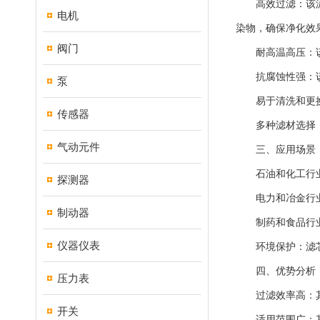
高效过滤：该滤芯
电机
染物，确保净化效
阀门
耐高温高压：该滤
抗腐蚀性强：该滤
泵
易于清洗和更换
传感器
多种滤材选择：该
气动元件
三、应用场景
石油和化工行业：
探测器
电力和冶金行业：
制动器
制药和食品行业：
仪器仪表
环境保护：滤芯广
四、优势分析
压力表
过滤效率高：其采
开关
适用范围广：其的