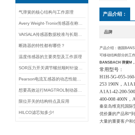
气弹簧的核心结构与工作原理
产品介绍：
Avery Weight-Tronix传感器在称重领域起到的作用体现是什么
品牌
VAISALA传感器数据校准与长期稳定性分析
断路器的特性都有哪些？
产品介绍：德国BAN
可移动结构部分的工
温度传感器的主要类型及工作原理
BANSBACH 弹簧M
SOR压力开关调节螺丝顺时针旋向对上限切换值的改变规律
常用型号：
H1H-5G-055-160
Pearson电流互感器的动态性能及其对电力系统的影响
253 190N
，
A1A1
想要高效运行MAGTROL制动器，不懂这些可不行
A1A1-42-200-500
400-008 400N
，
A
限位开关的结构特点及应用
秦皇岛维克托国际
HILCO滤芯知多少!
优价廉的产品和*
大量的重要客户和