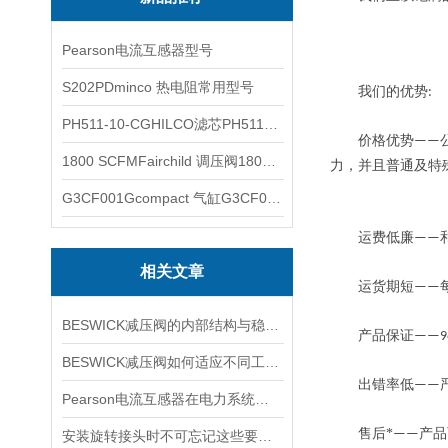
Pearson电流互感器型号
S202PDminco 热电阻常用型号
我们的优势
:
PH511-10-CGHILCO滤芯PH511-10-CG
价格优势
——
1800 SCFMFairchild 调压阀1800 SCFM
力，并且普通及特
G3CF001Gcompact 气缸G3CF001G
运费低廉
——
相关文章
运货期短
——
BESWICK减压阀的内部结构与稳压原理
产品保证
——9
BESWICK减压阀如何适应不同工况下的压力调节要求？
出错率低
——
Pearson电流互感器在电力系统中的作用是什么？
售后*
产品
——
安装旋转接头时不可忘记这些要点！