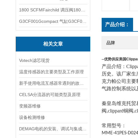
1800 SCFMFairchild 调压阀1800 SCFM
G3CF001Gcompact 气缸G3CF001G
产品介绍：
品牌
相关文章
--优势供应
美国Clipp
Votech滤芯现货
产品介绍：
Clipp
温度传感器的主要类型及工作原理
历史。该厂家生产的
克力帕公司主要制造的
新手使用电流互感器常遇到的故障分析
气路控制系统以及c
CELSA分流器的可能类型及原理
秦皇岛维克托贸
变频器维修
阀
,clippard
铜阀
,c
设备检测维修
常用型号：
DEMAG电机的安装、调试与集成指南：确保与变频器、减速箱协同工作
MME-41PES-D02