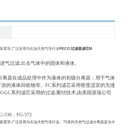
滤装置等,广泛应用与石油天然气等行业
PECO 过滤器滤芯M
进气过滤,出去气体中的固体和液体。
风分离器在成品处理中作为液体的初级分离器：用于气体
下游的液体回收物等。FC系列滤芯采用密度适宜的无缝
, NGGC系列滤芯采用的过滤,聚结技术,由美国派瑞公司
-536，FG-572
过滤装置等,广泛应用与石油天然气等行业。75系列天然气过滤分离器是当今