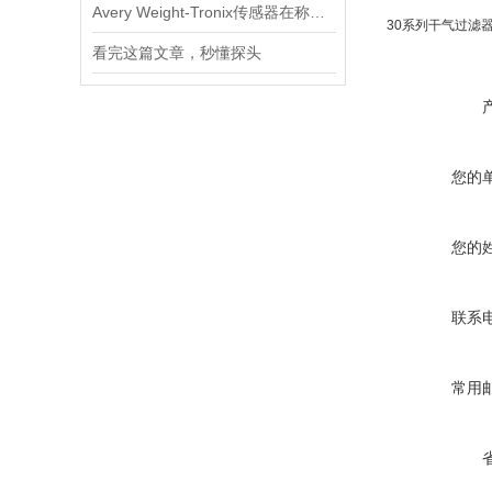
Avery Weight-Tronix传感器在称重领域起到的作用体现是什么
30系列干气过滤
看完这篇文章，秒懂探头
您的
您的
联系
常用