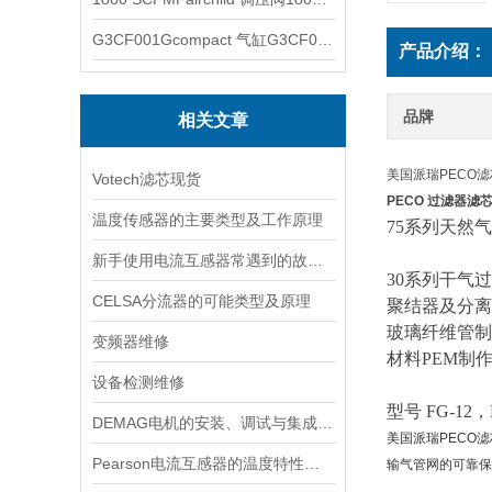
G3CF001Gcompact 气缸G3CF001G
产品介绍：
品牌
相关文章
美国派瑞PECO
Votech滤芯现货
PECO 过滤器滤
温度传感器的主要类型及工作原理
75系列天然
新手使用电流互感器常遇到的故障分析
30系列干气
CELSA分流器的可能类型及原理
聚结器及分离
玻璃纤维管制成
变频器维修
材料PEM制
设备检测维修
型号 FG-12，F
DEMAG电机的安装、调试与集成指南：确保与变频器、减速箱协同工作
美国派瑞PECO
Pearson电流互感器的温度特性如何？如何对温度进行补偿？
输气管网的可靠保