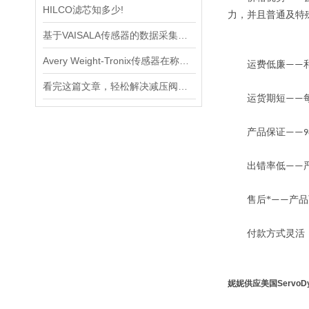
HILCO滤芯知多少!
力，并且普通及特
基于VAISALA传感器的数据采集与分析
Avery Weight-Tronix传感器在称重领域起到的作用体现是什么
运费低廉
——
看完这篇文章，轻松解决减压阀的常见故障
运货期短
——
产品保证
——9
出错率低
——
售后*
产品
——
付款方式灵活
妮妮供应美国ServoDy