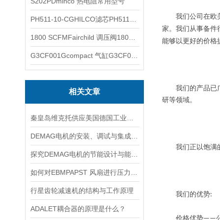
S202PDminco 热电阻常用型号
我们公司在欧美
PH511-10-CGHILCO滤芯PH511-10-CG
家。我们从事备件
1800 SCFMFairchild 调压阀1800 SCFM
能够以更好的价格
G3CF001Gcompact 气缸G3CF001G
我们的产品已广泛
相关文章
研等领域。
秦皇岛维克托供应美国德国工业备品备件仪器仪表泵阀开关
DEMAG电机的安装、调试与集成指南：确保与变频器、减速箱协同工作
我们正以饱满的工
探究DEMAG电机的节能设计与能耗控制
如何对EBMPAPST 风扇进行压力和风速的测试？
行星齿轮减速机的结构与工作原理
我们的优势
:
ADALET耦合器的原理是什么？
价格优势
——