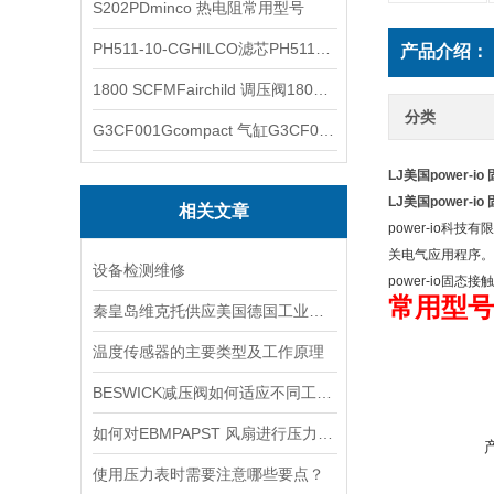
S202PDminco 热电阻常用型号
PH511-10-CGHILCO滤芯PH511-10-CG
产品介绍：
1800 SCFMFairchild 调压阀1800 SCFM
分类
G3CF001Gcompact 气缸G3CF001G
LJ美国power-
LJ美国power-
相关文章
power-io科
关电气应用程序。
设备检测维修
power-io固态接触
常用型号
秦皇岛维克托供应美国德国工业备品备件仪器仪表泵阀开关
温度传感器的主要类型及工作原理
BESWICK减压阀如何适应不同工况下的压力调节要求？
如何对EBMPAPST 风扇进行压力和风速的测试？
使用压力表时需要注意哪些要点？