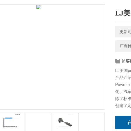
LJ美
更新时间
厂商
简要
LJ美国p
产品介绍
Powe
化、汽车
除了标准
创建了