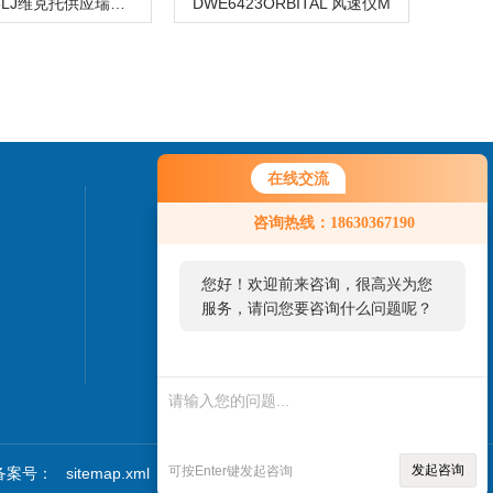
93612016LJ维克托供应瑞士 TRUNINGER液压阀
DWE6423ORBITAL 风速仪M
在线交流
联系我们
咨询热线：18630367190
24小时热线：
您好！欢迎前来咨询，很高兴为您
0335-7838737
服务，请问您要咨询什么问题呢？
发起咨询
可按Enter键发起咨询
备案号：
sitemap.xml
技术支持：
食品机械设备网
管理登陆