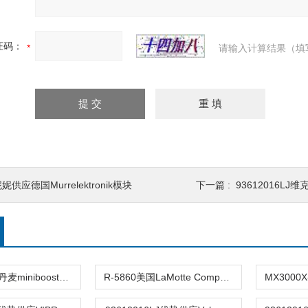
证码：
请输入计算结果（填
妮供应德国Murrelektronik模块
下一篇 :
93612016LJ维克
HC2-3,2-B-2丹麦minibooster增压仪器 熹光发布
R-5860美国LaMotte Company比色仪器 熹光发布