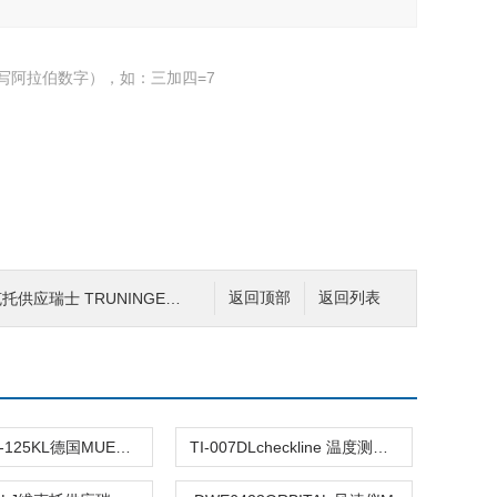
写阿拉伯数字），如：三加四=7
托供应瑞士 TRUNINGER液压阀
返回顶部
返回列表
MX3000X-125KL德国MUEGGE微波发生仪器 熹光发布
TI-007DLcheckline 温度测试仪M