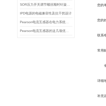
SOR压力开关调节螺丝顺时针旋向对上限切换值的改变规律
您的
IPD电源的电磁兼容性及抗干扰设计
您的
Pearson电流互感器在电力系统中的作用是什么？
Pearson电流互感器的这几项优点使其被广泛应用
联系
常用
详细
补充