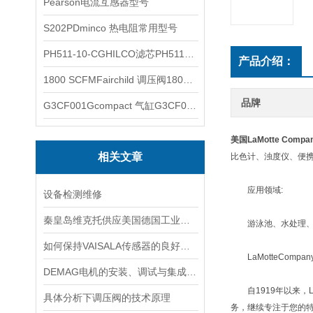
Pearson电流互感器型号
S202PDminco 热电阻常用型号
PH511-10-CGHILCO滤芯PH511-10-CG
产品介绍：
1800 SCFMFairchild 调压阀1800 SCFM
品牌
G3CF001Gcompact 气缸G3CF001G
美国LaMotte Co
相关文章
比色计、浊度仪、便
应用领域:
设备检测维修
秦皇岛维克托供应美国德国工业备品备件仪器仪表泵阀开关
游泳池、水处理、环境
如何保持VAISALA传感器的良好工作状态？
LaMotteCompa
DEMAG电机的安装、调试与集成指南：确保与变频器、减速箱协同工作
自1919年以来，L
具体分析下调压阀的技术原理
务，继续专注于您的