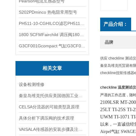
Pearson电流互感器型号
S202PDminco 热电阻常用型号
PH511-10-CGHILCO滤芯PH511-10-CG
产品介绍：
1800 SCFMFairchild 调压阀1800 SCFM
品牌
G3CF001Gcompact 气缸G3CF001G
供应 checklin
秦皇岛维克托贸易有限公司
相关文章
checkline扭矩传感器
设备检测维修
checkline 温度测试
严谨的工作态度，随
秦皇岛维克托供应美国德国工业备品备件仪器仪表泵阀开关
2109LSR MT-200
CELSA分流器的可能类型及原理
25LT TI-25S T
UWM TI-1071 T
具体分析下调压阀的技术原理
以来，一直诚信经
VAISALA传感器的安装步骤及注意事项有哪些？
Airpel气缸 SWAG