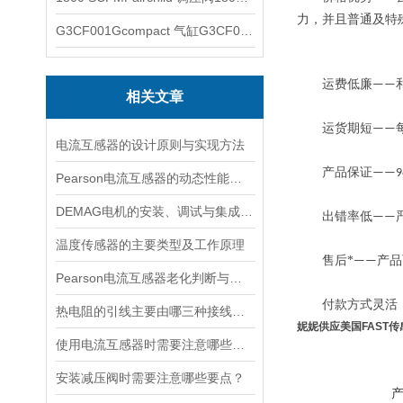
力，并且普通及特
G3CF001Gcompact 气缸G3CF001G
运费低廉
——
相关文章
运货期短
——
电流互感器的设计原则与实现方法
产品保证
——9
Pearson电流互感器的动态性能及其对电力系统的影响
DEMAG电机的安装、调试与集成指南：确保与变频器、减速箱协同工作
出错率低
——
温度传感器的主要类型及工作原理
售后*
产品
——
Pearson电流互感器老化判断与处理技巧
付款方式灵活
热电阻的引线主要由哪三种接线方式？
妮妮供应美国FAST传
使用电流互感器时需要注意哪些原则？
安装减压阀时需要注意哪些要点？