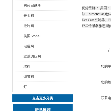
阀位回讯器
优势品牌：
美国：
缸、Masoneil
开关阀
Des.Case空滤器
控制阀
FSG传感器雅恩斯ja
美国Stonel
电磁阀
过滤调压阀
您的
球阀
调节阀
您的
灯
联系
点击更多分类
新品推荐