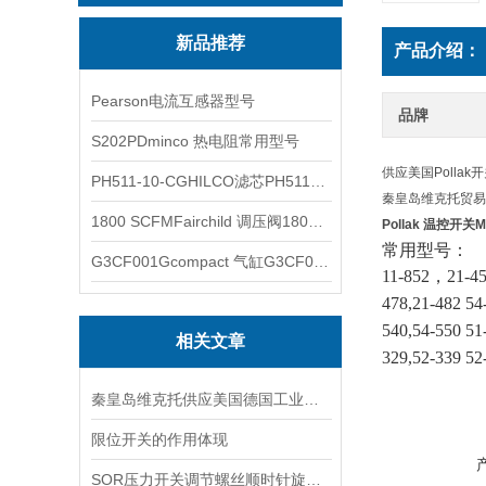
新品推荐
产品介绍：
Pearson电流互感器型号
品牌
S202PDminco 热电阻常用型号
供应美国Pollak
PH511-10-CGHILCO滤芯PH511-10-CG
秦皇岛维克托贸易有限公
1800 SCFMFairchild 调压阀1800 SCFM
Pollak 温控开关M
常用型号：
G3CF001Gcompact 气缸G3CF001G
11-852
，
21-4
478,21-482 54
540,54-550 51
相关文章
329,52-339 
秦皇岛维克托供应美国德国工业备品备件仪器仪表泵阀开关
限位开关的作用体现
SOR压力开关调节螺丝顺时针旋向对上限切换值的改变规律