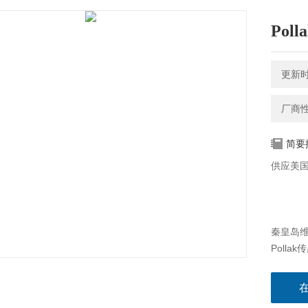
Pol
更新时间
厂商
简要
供应美国P
秦皇岛维
Pollak