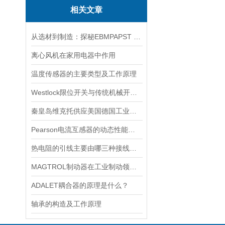
相关文章
从选材到制造：探秘EBMPAPST 风扇长寿命与高可靠性的背后
离心风机在家用电器中作用
温度传感器的主要类型及工作原理
Westlock限位开关与传统机械开关的性能对比
秦皇岛维克托供应美国德国工业备品备件仪器仪表泵阀开关
Pearson电流互感器的动态性能及其对电力系统的影响
热电阻的引线主要由哪三种接线方式？
MAGTROL制动器在工业制动领域的应用
ADALET耦合器的原理是什么？
轴承的构造及工作原理