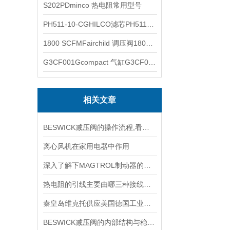
S202PDminco 热电阻常用型号
PH511-10-CGHILCO滤芯PH511-10-CG
1800 SCFMFairchild 调压阀1800 SCFM
G3CF001Gcompact 气缸G3CF001G
相关文章
BESWICK减压阀的操作流程,看了你就懂
离心风机在家用电器中作用
深入了解下MAGTROL制动器的技术原理
热电阻的引线主要由哪三种接线方式？
秦皇岛维克托供应美国德国工业备品备件仪器仪表泵阀开关
BESWICK减压阀的内部结构与稳压原理