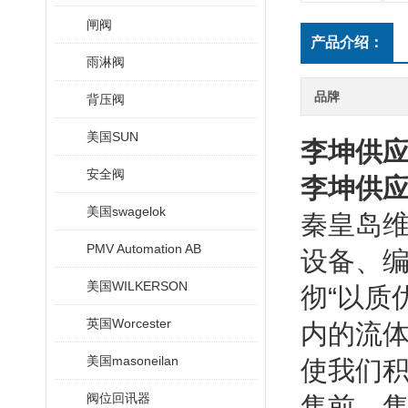
闸阀
产品介绍：
雨淋阀
品牌
背压阀
美国SUN
李坤供应
安全阀
李坤供应
美国swagelok
秦皇岛维
PMV Automation AB
设备、
美国WILKERSON
彻“以质
英国Worcester
内的流
美国masoneilan
使我们积
阀位回讯器
售前、