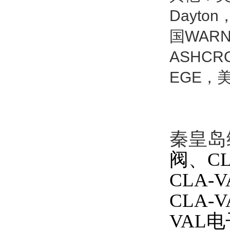
Dayto
国WARN
ASHCR
EGE，美
秦皇岛
阀、C
CLA
CLA-
VAL