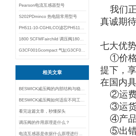
Pearson电流互感器型号
我们正
S202PDminco 热电阻常用型号
真诚期
PH511-10-CGHILCO滤芯PH511-10-CG
1800 SCFMFairchild 调压阀1800 SCFM
七大优
G3CF001Gcompact 气缸G3CF001G
①价格
提下，
相关文章
在国内
BESWICK减压阀的内部结构与稳压原理
②运费
BESWICK减压阀如何适应不同工况下的压力调节要求？
③运货
看完这篇文章，秒懂探头
④产品保
调压阀的作用原理是什么？
⑤出错
电流互感器是依据什么原理进行工作的？