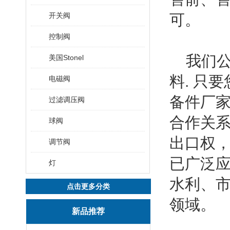
开关阀
可。
控制阀
我们公
美国Stonel
料. 只
电磁阀
备件厂家
过滤调压阀
合作关系
球阀
出口权
调节阀
已广泛
灯
水利、
点击更多分类
领域。
新品推荐