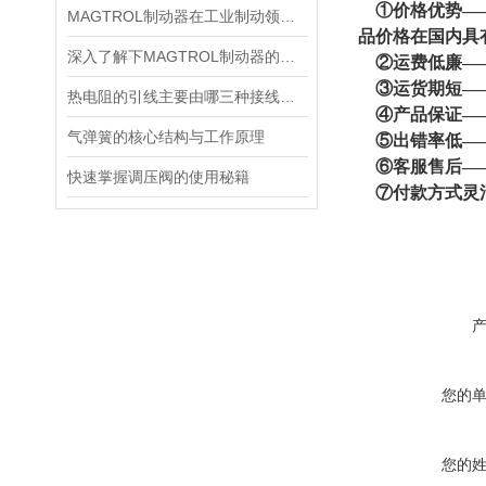
①价格优势——
MAGTROL制动器在工业制动领域的应用
品价格在国内具
深入了解下MAGTROL制动器的技术原理
②运费低廉——
③运货期短——
热电阻的引线主要由哪三种接线方式？
④产品保证——
气弹簧的核心结构与工作原理
⑤出错率低——
⑥客服售后——
快速掌握调压阀的使用秘籍
⑦付款方式灵
您的
您的