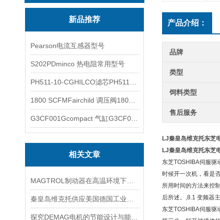
新品推荐
产品介绍：
Pearson电流互感器型号
品牌
S202PDminco 热电阻常用型号
类型
PH511-10-CGHILCO滤芯PH511-10-CG
饲料类型
1800 SCFMFairchild 调压阀1800 SCFM
售后服务
G3CF001Gcompact 气缸G3CF001G
LJ秦皇岛维克托东芝
LJ秦皇岛维克托东芝
相关文章
东芝TOSHIBA伺
时候开一次机，看是否
MAGTROL制动器在高温环境下，它的性能是否会受到影响？
所用时间的方法来控制
后所述。,8.1 变频
秦皇岛维克托供应美国德国工业备品备件仪器仪表泵阀开关
东芝TOSHIBA伺
探究DEMAG电机的节能设计与能耗控制