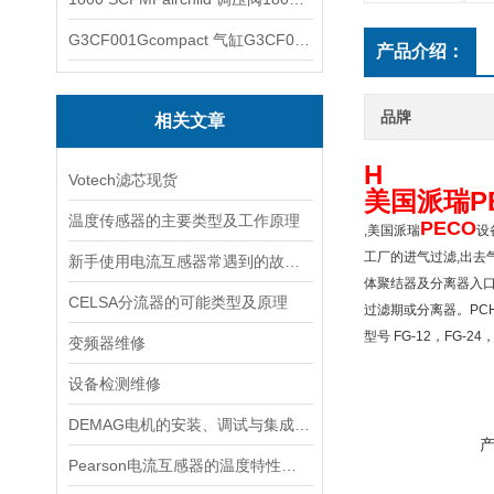
G3CF001Gcompact 气缸G3CF001G
产品介绍：
品牌
相关文章
H
Votech滤芯现货
美国派瑞P
温度传感器的主要类型及工作原理
PECO
,美国派瑞
设
工厂的进气过滤,出去
新手使用电流互感器常遇到的故障分析
体聚结器及分离器入口
CELSA分流器的可能类型及原理
过滤期或分离器。PCH
型号 FG-12，FG-24，
变频器维修
设备检测维修
DEMAG电机的安装、调试与集成指南：确保与变频器、减速箱协同工作
Pearson电流互感器的温度特性如何？如何对温度进行补偿？