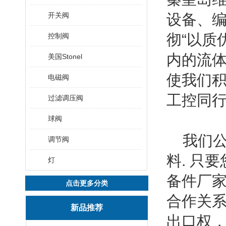
开关阀
设备、
彻“以质
控制阀
内的流
美国Stonel
使我们
电磁阀
工控同
过滤调压阀
球阀
我们公
调节阀
料. 只
灯
备件厂家
点击更多分类
合作关系
新品推荐
出口权