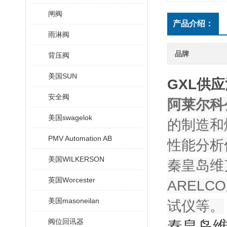
闸阀
产品介绍：
雨淋阀
品牌
背压阀
美国SUN
GXL供应
安全阀
阿莱尔科公
美国swagelok
的制造和燃
PMV Automation AB
性能分析
美国WILKERSON
秦皇岛维
英国Worcester
ARELC
美国masoneilan
试仪等。
阀位回讯器
秦皇岛维