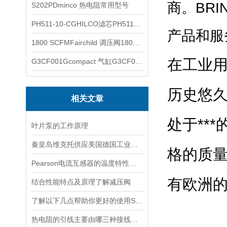
商。
BR
S202PDminco 热电阻常用型号
PH511-10-CGHILCO滤芯PH511-10-CG
产品和服
1800 SCFMFairchild 调压阀1800 SCFM
在工业用
G3CF001Gcompact 气缸G3CF001G
历史悠久
相关文章
处于**
叶片泵的工作原理
秦皇岛维克托供应美国德国工业备品备件仪器仪表泵阀开关
格的质量
Pearson电流互感器的温度特性如何？如何对温度进行补偿？
有欧洲的
结合性能特点及原理了解减压阀
了解以下几点帮助你更好的使用SOR压力开关
热电阻的引线主要由哪三种接线方式？