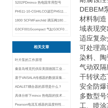
S202PDminco 热电阻常用型号
DEBEM
PH511-10-CGHILCO滤芯PH511-10-CG
材料制造
1800 SCFMFairchild 调压阀1800 SCFM
域表现突
G3CF001Gcompact 气缸G3CF001G
‌适应复杂
可处理高
相关文章
染料、陶
叶片泵的工作原理
气动双隔
秦皇岛维克托供应美国德国工业备品备件仪器仪表泵阀开关
干转状态
基于VAISALA传感器的数据采集与分析
‌安全防爆
ADALET耦合器的原理是什么？
多数型号
具体分析下minco 热电阻的技术原理
工、喷涂
Pearson电流互感器的温度特性如何？如何对温度进行补偿？