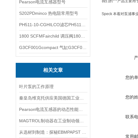
我们的***产品主要用
Pearson电流互感器型号
S202PDminco 热电阻常用型号
Speck 本着对泵浦事业
PH511-10-CGHILCO滤芯PH511-10-CG
1800 SCFMFairchild 调压阀1800 SCFM
G3CF001Gcompact 气缸G3CF001G
相关文章
您的
叶片泵的工作原理
您的
秦皇岛维克托供应美国德国工业备品备件仪器仪表泵阀开关
Pearson电流互感器的动态性能及其对电力系统的影响
联系
MAGTROL制动器在工业制动领域的应用
从选材到制造：探秘EBMPAPST 风扇长寿命与高可靠性的背后
常用