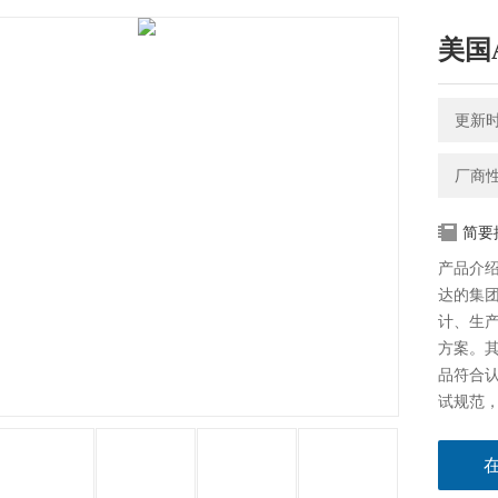
美国
更新时间
厂商
简要
产品介绍
达的集
计、生
方案。其
品符合认
试规范