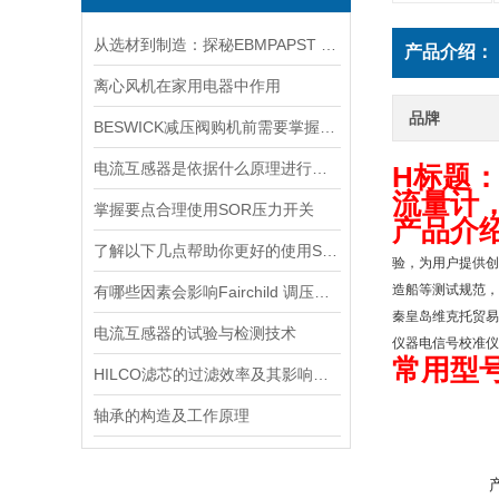
从选材到制造：探秘EBMPAPST 风扇长寿命与高可靠性的背后
产品介绍：
离心风机在家用电器中作用
品牌
BESWICK减压阀购机前需要掌握哪些技巧
电流互感器是依据什么原理进行工作的？
H标题：
流量计，
掌握要点合理使用SOR压力开关
产品介
了解以下几点帮助你更好的使用SOR压力开关
验，为用户提供创
造船等测试规范，
有哪些因素会影响Fairchild 调压阀的性能和精度？
秦皇岛维克托贸易有限
电流互感器的试验与检测技术
仪器电信号校准仪、
常用型
HILCO滤芯的过滤效率及其影响因素
轴承的构造及工作原理