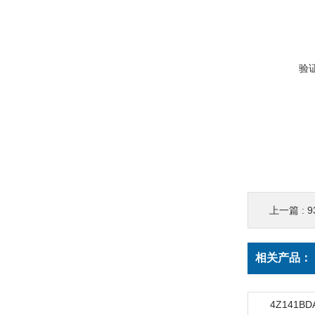
验
上一篇 :
9
相关产品：
4Z141B