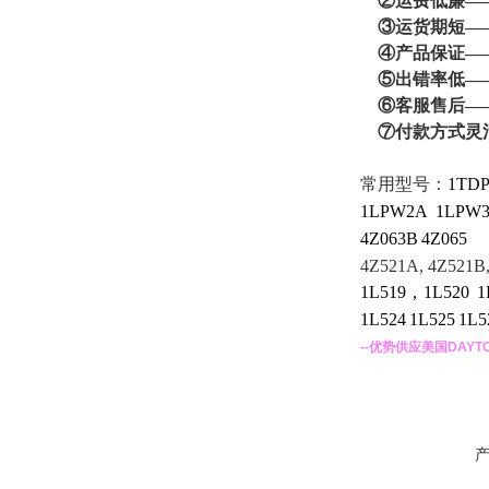
②运费低廉——
③运货期短——
④产品保证——
⑤出错率低——
⑥客服售后——
⑦付款方式灵
常用型号：
1TDP
1LPW2A
1LPW
4Z063B
4Z065 
4Z521A, 4Z521B
1L519，1L520
1
1L524
1L525
1L5
--优势供应
美国DAYT