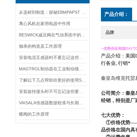
从选材到制造：探秘EBMPAPST 风扇长寿命与高可靠性的背后
产品介绍：
离心风机在家用电器中作用
品牌
BESWICK减压阀在气动系统中的作用和重要性是什么？
轴承的构造及工作原理
--优势供应
美国DAYT
产品介绍：
美国
安装电流互感器时不要忘记这些要点！
行各业, 行销*
MAGTROL制动器在工业制动领域的应用
秦皇岛维克托贸
了解以下几点帮助你更好的使用SOR压力开关
安装旋转接头时不可忘记这些要点！
公司简介：秦皇
经销，特别是厂
VAISALA传感器数据校准与长期稳定性分析
蝶阀的工作原理
七
大优势：
①价格优势——
品价格在国内具