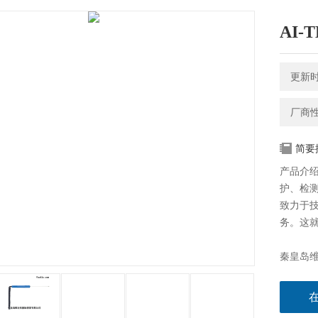
AI
更新时间
厂商
简要
产品介绍
护、检
致力于技
务。这就
秦皇岛维
控制器、A