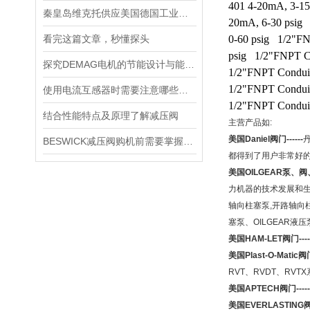
401 4-20mA, 3-1
秦皇岛维克托供应美国德国工业备品备件仪器仪表泵阀开关
20mA, 6-30 psig
看完这篇文章，秒懂探头
0-60 psig 1/2"F
psig 1/2"FNPT C
探究DEMAG电机的节能设计与能耗控制
1/2"FNPT Condui
1/2"FNPT Condui
使用电流互感器时需要注意哪些原则？
1/2"FNPT Condui
结合性能特点及原理了解减压阀
主营产品如:
美国Daniel阀门------
BESWICK减压阀购机前需要掌握哪些技巧
都得到了用户非常好
美国OILGEAR泵、阀、电
力机器的技术发展和生
轴向柱塞泵,开路轴向柱塞
塞泵、OILGEAR液压
美国HAM-LET阀门----
美国Plast-O-Matic阀门-
RVT、RVDT、RVTX
美国APTECH阀门-----
美国EVERLASTING阀门