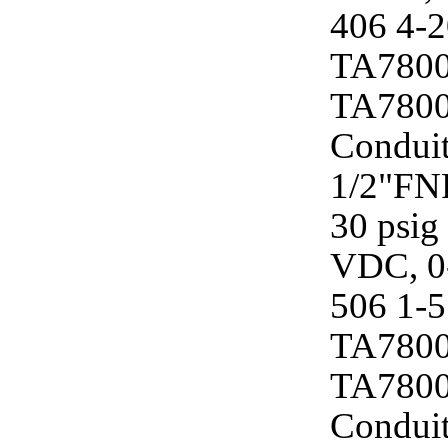
406 4-
TA7800
TA7800
Condui
1/2"FN
30 psi
VDC, 0
506 1-
TA7800
TA7800
Condui