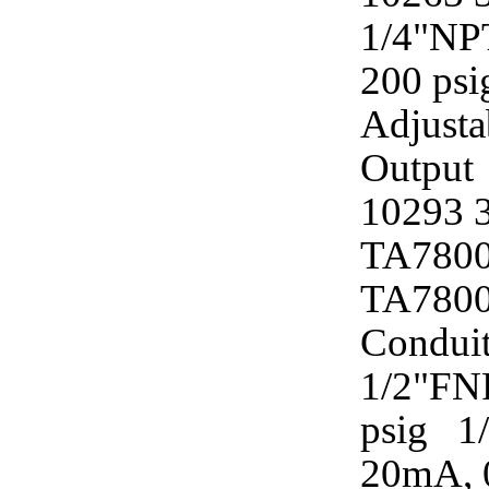
1/4"NPT
200 psi
Adjusta
Output 
10293 3
TA7800
TA7800
Condui
1/2"FN
psig 1
20mA, 