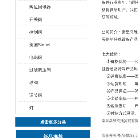
备件行业多年, 与
阀位回讯器
格提供给用户。我们
研等领域。
开关阀
控制阀
公司简介：秦皇岛维
买到的特殊设备产品
美国Stonel
七大优势：
电磁阀
①价格优势——公
且普通及特殊产品均
过滤调压阀
②运费低廉——因
球阀
③运货期短——每
④产品保证——98
调节阀
⑤出错率低——严谨
⑥客服售后——产
灯
⑦付款方式灵活
秦皇岛维克托贸易有限公司
点击更多分类
流量开关PNM-0083；P
新品推荐