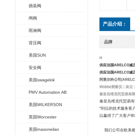
插装阀
闸阀
产品介绍：
雨淋阀
品牌
背压阀
美国SUN
H
供应
法国ARELCO减
安全阀
供应
法国ARELCO减
美国swagelok
阿莱尔科公司(AREL
Wobbe测量仪；灰
PMV Automation AB
秦皇岛维克托贸易有限公司
秦皇岛维克托贸易有
美国WILKERSON
*到位的技术服务客
以赢得了广大客户和
英国Worcester
美国masoneilan
我们公司在欧美都有