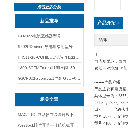
点击更多分类
新品推荐
产品介绍：
Pearson电流互感器型号
品牌
S202PDminco 热电阻常用型号
H
PH511-10-CGHILCO滤芯PH511-10-CG
电流测试环，国内也
1800 SCFMFairchild 调压阀1800 SCFM
感器一次绕组电流I1
G3CF001Gcompact 气缸G3CF001G
-------产品介绍
产品主要有电流监
具体型号为：2877 , 4100 
相关文章
2093 ，7800、35
型号 允许大
MAGTROL制动器在高温环境下，它的性能是否会受到影响？
型号 2877 , 允
型号 4100 , 允
Westlock限位开关与传统机械开关的性能对比