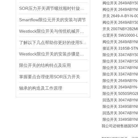
阀位开关
2649ABYS
SOR压力开关调节螺丝顺时针旋向对上限切换值的改变规律
阀位开关
2649ABYN
开关
2649-A-BY-N-0
Smartflow限位元开关的安装与调节
阀位开关
2649ABYS
开关
2007NBY2B2M
Westlock限位开关与传统机械开关的性能对比
位置开关
SW10000-L
阀位开关
2649ABYN
了解以下几点帮助你更好的使用SOR压力开关
接近开关
316SB-STN
Westlock限位开关的安装步骤是什么？
限位开关
3347ABYS
限位开关
3347ABYS
限位开关的结构特点及应用
限位开关
3347ABYN
限位开关
3347ABYN
掌握要点合理使用SOR压力开关
限位开关
2649ABYN
限位开关
2649ABYN
轴承的构造及工作原理
限位开关
5050SRG2
回迅开关
3047ABYN
限位开关
3349SBYN
回迅开关
3047ABYN
限位开关
3349SBYN
我公司还销售德国SOR