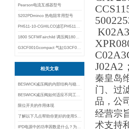
Pearson电流互感器型号
CCS1
S202PDminco 热电阻常用型号
50022
PH511-10-CGHILCO滤芯PH511-10-CG
K02A3
1800 SCFMFairchild 调压阀1800 SCFM
XPR08
G3CF001Gcompact 气缸G3CF001G
C02A3
J02A2
相关文章
秦皇岛
BESWICK减压阀的内部结构与稳压原理
门、过
BESWICK减压阀如何适应不同工况下的压力调节要求？
品，公
限位开关的作用体现
经营宗
了解以下几点帮助你更好的使用SOR压力开关
术支持
IPD电源中的功率因数是什么？为什么功率因数对电源设计很重要？