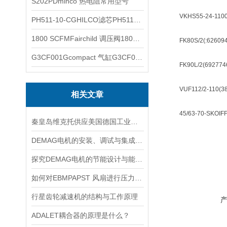
S202PDminco 热电阻常用型号
VKHS55-24-110
PH511-10-CGHILCO滤芯PH511-10-CG
1800 SCFMFairchild 调压阀1800 SCFM
FK80S/2(:6260949)
G3CF001Gcompact 气缸G3CF001G
FK90L/2(6927746)
VUF112/2-110(3881
相关文章
45/63-70-SKOIFF(0
秦皇岛维克托供应美国德国工业备品备件仪器仪表泵阀开关
DEMAG电机的安装、调试与集成指南：确保与变频器、减速箱协同工作
探究DEMAG电机的节能设计与能耗控制
如何对EBMPAPST 风扇进行压力和风速的测试？
行星齿轮减速机的结构与工作原理
ADALET耦合器的原理是什么？