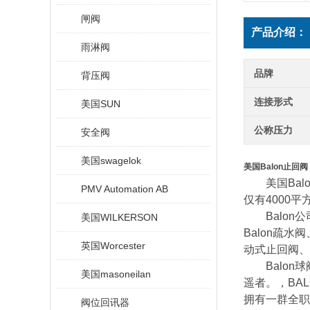
闸阀
产品介绍：
雨淋阀
品牌
背压阀
连接形式
美国SUN
公称压力
安全阀
美国swagelok
美国Balon止回
美国Balo
PMV Automation AB
仅有4000
Balon公司
美国WILKERSON
Balon疏水阀
英国Worcester
动式止回阀、B
Balon球
美国masoneilan
遥者。，BA
拥有一群全职
阀位回讯器