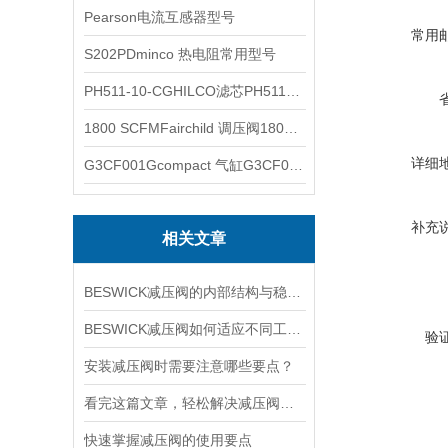
Pearson电流互感器型号
常用
S202PDminco 热电阻常用型号
PH511-10-CGHILCO滤芯PH511-10-CG
1800 SCFMFairchild 调压阀1800 SCFM
详细
G3CF001Gcompact 气缸G3CF001G
补充
相关文章
BESWICK减压阀的内部结构与稳压原理
BESWICK减压阀如何适应不同工况下的压力调节要求？
验
安装减压阀时需要注意哪些要点？
看完这篇文章，轻松解决减压阀的常见故障
快速掌握减压阀的使用要点