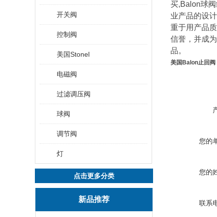
买,Balon球
开关阀
业产品的设计
重于用产品质
控制阀
信誉，并成为
品。
美国Stonel
美国Balon止回
电磁阀
过滤调压阀
球阀
调节阀
您的
灯
您的
点击更多分类
新品推荐
联系