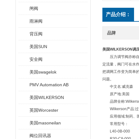
闸阀
产品介绍：
雨淋阀
品牌
背压阀
美国SUN
美国WILKERSON
压力调节阀亦称自力
安全阀
定流量，阀门可在水
美国swagelok
把调网工作变为简单的
问题。
PMV Automation AB
中文名:威克森
原产地:美国
美国WILKERSON
品牌全称:Wilkerson
Wilkerson产
英国Worcester
应用领域:制药、医
美国masoneilan
常用型号：
L40-0B-000
阀位回讯器
R30-C8-000