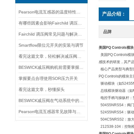
Pearson电流互感器的温度特性如何？如何对温度进行补偿？
产品介绍：
有哪些因素会影响Fairchild 调压阀的性能和精度？
品牌
Fairchild 调压阀常见问题与解决方案速查
Smartflow限位元开关的安装与调节
美国PQ Controls
美国PQ Contr
看完这篇文章，轻松解决减压阀的常见故障
感技术的研发，其产
BESWICK减压阀购机前需要掌握哪些技巧
核心产品类型与典型
PQ Controls
掌握要点合理使用SOR压力开关
‌ 驱动模块（如52
看完这篇文章，秒懂探头
‌ 总线模块驱动器（如
‌ 电控手柄与操纵杆
BESWICK减压阀在气动系统中的作用和重要性是什么？
504S5NRSS4
Pearson电流互感器常见故障与排查：饱和、噪声与相位误差定位
‌ 524S5NRSS
‌ 504C5NRSS
‌ 212S38-10
美国PQ Controls