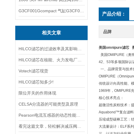
G3CF001Gcompact 气缸G3CF001G
产品介绍：
品牌
相关文章
美国omnipure滤芯
HILCO滤芯的过滤效率及其影响因素
美国OMIPURE（
HILCO滤芯在核能、火力发电厂等大型设备冷却水处理中的应用
42、53等多项国际
一、品牌背景与技术
Votech滤芯现货
OMIPURE（Omn
HILCO滤芯知多少!
传统设计向高性能、
1969年，OMIP
限位开关的作用体现
核心技术亮点：
CELSA分流器的可能类型及原理
‌超微活性炭粉技术‌
‌Aquabond™复
Pearson电流互感器的动态性能及其对电力系统的影响
‌压缩成型碳棒工艺‌
看完这篇文章，轻松解决减压阀的常见故障
‌大流量设计‌：ELF
三、认证与行业应用