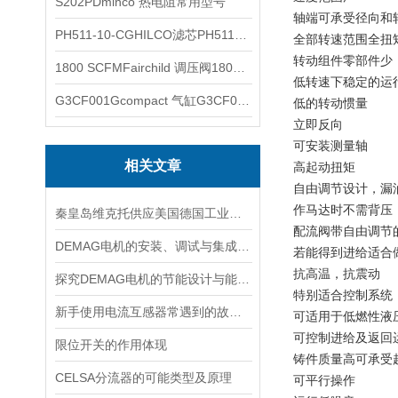
S202PDminco 热电阻常用型号
轴端可承受径向和
PH511-10-CGHILCO滤芯PH511-10-CG
全部转速范围全扭
转动组件零部件
1800 SCFMFairchild 调压阀1800 SCFM
低转速下稳定的运
G3CF001Gcompact 气缸G3CF001G
低的转动惯量
立即反向
可安装测量轴
相关文章
高起动扭矩
自由调节设计，
作马达时不需背压
秦皇岛维克托供应美国德国工业备品备件仪器仪表泵阀开关
配流阀带自由调节
DEMAG电机的安装、调试与集成指南：确保与变频器、减速箱协同工作
若能得到进给适合
抗高温，抗震动
探究DEMAG电机的节能设计与能耗控制
特别适合控制系统
新手使用电流互感器常遇到的故障分析
可适用于低燃性
可控制进给及返回
限位开关的作用体现
铸件质量高可承受
CELSA分流器的可能类型及原理
可平行操作