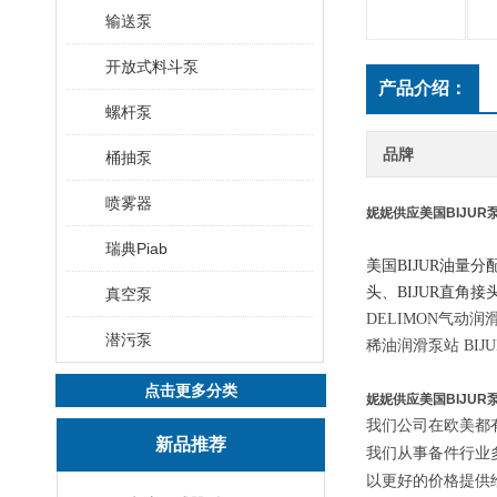
输送泵
开放式料斗泵
产品介绍：
螺杆泵
品牌
桶抽泵
喷雾器
妮妮供应美国BIJUR
瑞典Piab
美国
BIJUR油量分
头、BIJUR直角接
真空泵
DELIMON气动润滑
潜污泵
稀油润滑泵站 BIJU
点击更多分类
妮妮供应美国BIJUR
我们公司在欧美都
新品推荐
我们从事备件行业
以更好的价格提供