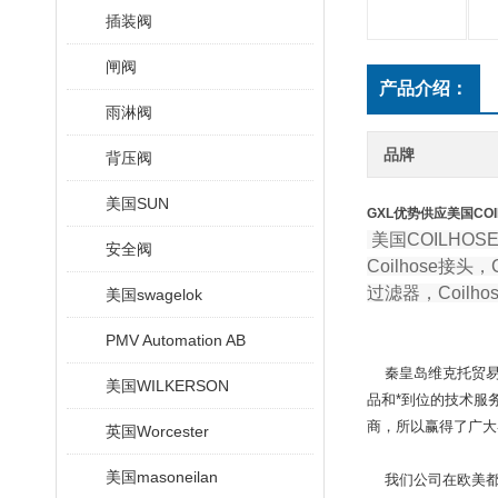
插装阀
闸阀
产品介绍：
雨淋阀
品牌
背压阀
美国SUN
GXL优势供应美国COI
美国COILHO
安全阀
Coilhose接头，
过滤器，Coilho
美国swagelok
PMV Automation AB
秦皇岛维克托贸易有
美国WILKERSON
品和*到位的技术服
商，所以赢得了广大
英国Worcester
美国masoneilan
我们公司在欧美都有