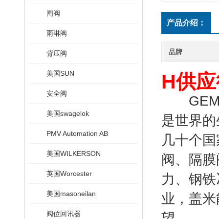
闸阀
产品介绍：
雨淋阀
品牌
背压阀
美国SUN
H供应
安全阀
GEMU
美国swagelok
是世界的
PMV Automation AB
几十个国
美国WILKERSON
阀、隔膜
英国Worcester
力、钢铁
美国masoneilan
业，盖米
阀位回讯器
望。