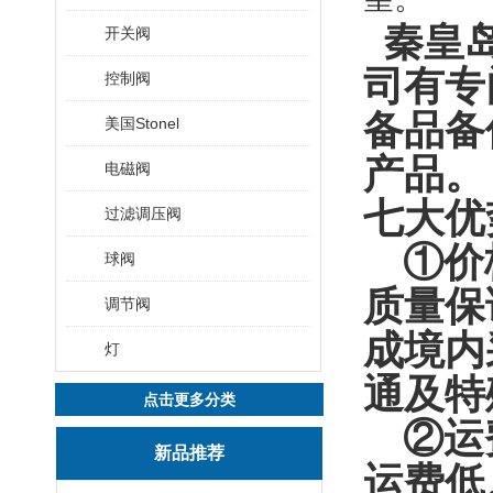
秦皇岛
开关阀
司有专
控制阀
备品备
美国Stonel
产品。
电磁阀
七
大优
过滤调压阀
①价格
球阀
质量保
调节阀
成境内
灯
通及特
点击更多分类
②运费
新品推荐
运费低