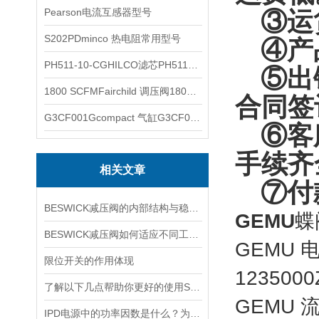
Pearson电流互感器型号
③运货
S202PDminco 热电阻常用型号
④产品
PH511-10-CGHILCO滤芯PH511-10-CG
⑤出错
1800 SCFMFairchild 调压阀1800 SCFM
合同签
G3CF001Gcompact 气缸G3CF001G
⑥客服
手续齐
相关文章
⑦付
BESWICK减压阀的内部结构与稳压原理
GEMU
蝶阀
BESWICK减压阀如何适应不同工况下的压力调节要求？
GEMU 电
限位开关的作用体现
1235000
了解以下几点帮助你更好的使用SOR压力开关
GEMU 流量
IPD电源中的功率因数是什么？为什么功率因数对电源设计很重要？