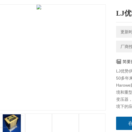
LJ
更新时间
厂商
简要
LJ优势供
50多年
Haro
境和重型
变压器
境下的应