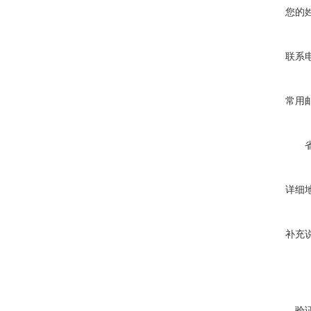
您的
联系
常用
详细
补充
验