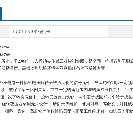
HUCHENG沪程机械
rowe
rowe
50多年历史，于2004年加入丹纳赫传感工业控制集团，是坚固，抗噪音和
转变压器是温度、高振动和肮脏环境等不利操作条件下反馈方案
转变压器是一种输出电压随转子转角变化的信号元件。当励磁绕组以一定
关系，或保持某一比例关系，或在一定转角范围内与转角成线性关系。它
角度--数字转换装置中。旋转变压器由铁心、两个定子线圈和两个转子线
 旋转变压器采用无刷设计， 所以无需维护，使用可靠，寿命长，对机
寒、潮湿、高速、高震动等旋转编码器无法正常工作的场合、如机器人系