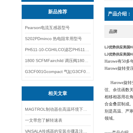
新品推荐
产品介绍：
Pearson电流互感器型号
品牌
S202PDminco 热电阻常用型号
LJ优势供应美国Ha
PH511-10-CGHILCO滤芯PH511-10-CG
LJ优势供应美国Ha
1800 SCFMFairchild 调压阀1800 SCFM
Harowe有
Harowe旋
G3CF001Gcompact 气缸G3CF001G
Harowe旋
弦、余弦函数
相关文章
相移相器用在
合金叠层制成。
MAGTROL制动器在高温环境下，它的性能是否会受到影响？
别是高温、严
领域。
一文带您了解转速表
VAISALA传感器的安装步骤及注意事项有哪些？
-----产品介绍