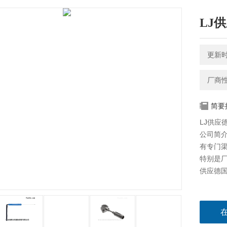
LJ供
更新时间
厂商
简要
LJ供应德
公司简介
有专门
特别是
供应德国E