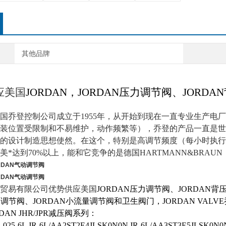
其他品牌
应
美国
JORDAN，JORDAN压力调节阀、JORDA
国乔登控制公司成立于1955年，从开始到现在一直专业生产电
装位置受限制和不易维护，动作频繁等），乔登的产品一直是世
的设计制造思想使然。在这个，特别是高调节频度（每小时执行机构
美*达到70%以上，能和它竞争的是德国HARTMANN&BRA
RDAN气动调节阀
RDAN气动调节阀
贸易有限公司优势供应
美国
JORDAN压力调节阀、JORDAN背
动调节阀、JORDAN小流量调节阀和卫生阀门，JORDAN VALV
AN JHR/JPR减压阀系列：
-025-6L
JR-6L/AA2ST2E4JLSK0N0N
JR-6L/AA3ST3E5JLSK0N0