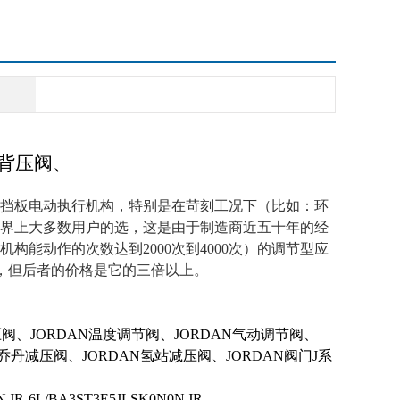
N背压阀、
厂挡板电动执行机构，特别是在苛刻工况下（比如：环
界上大多数用户的选，这是由于制造商近五十年的经
能动作的次数达到2000次到4000次）的调节型应
UN，但后者的价格是它的三倍以上。
压阀、JORDAN温度调节阀、JORDAN气动调节阀、
E乔丹减压阀、JORDAN氢站减压阀、JORDAN阀门J系
N
JR-6L/BA3ST3E5JLSK0N0N
JR-