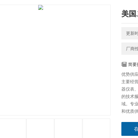
美国
更新时间
厂商
简要
优势供应
主要经
器仪表、
的技术
域。专
和优质
赢得了