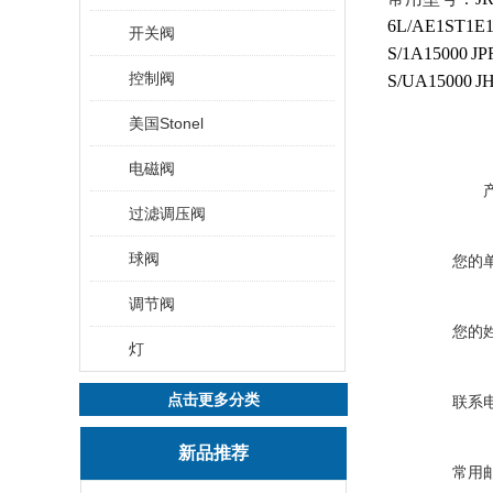
6L/AE1ST1E
开关阀
S/1A15000
JP
控制阀
S/UA15000
J
美国Stonel
电磁阀
过滤调压阀
球阀
您的
调节阀
您的
灯
点击更多分类
联系
新品推荐
常用