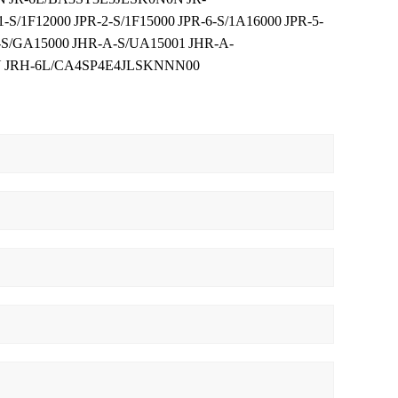
1-S/1F12000
JPR-2-S/1F15000
JPR-6-S/1A16000
JPR-5-
-S/GA15000
JHR-A-S/UA15001
JHR-A-
N
JRH-6L/CA4SP4E4JLSKNNN00