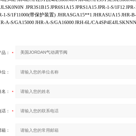
1JLSK0N0N
JPR3S1B15
JPR6S1A15
JPRS1A15
JPR-1-S/1F12
JPR-
R-1-S/1F11000(带保护装置)
JHRASGA15**1
JHRASUA15
JHR-B
HR-A-S/GA15000
JHR-A-S/GA16000
JRH-6L/CA4SP4E4JLSKNN
产品：
单位：
姓名：
电话：
邮箱：