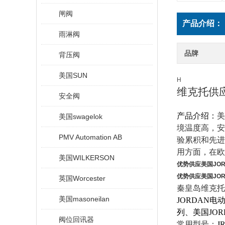
闸阀
产品介绍：
雨淋阀
品牌
背压阀
美国SUN
H
维克托供
安全阀
产品介绍：
美
美国swagelok
境温度高，安
PMV Automation AB
验累积和先进
用方面，在欧
美国WILKERSON
优势供应
美国JO
优势供应
美国JO
英国Worcester
秦皇岛维克托
美国masoneilan
JORDAN电
列、美国JORD
阀位回讯器
常用型号：
JR