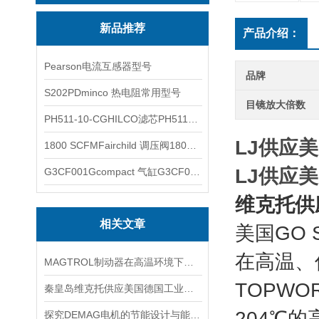
新品推荐
产品介绍：
Pearson电流互感器型号
品牌
S202PDminco 热电阻常用型号
目镜放大倍数
PH511-10-CGHILCO滤芯PH511-10-CG
LJ供应美
1800 SCFMFairchild 调压阀1800 SCFM
LJ供应美
G3CF001Gcompact 气缸G3CF001G
维克托供应
相关文章
美国GO
在高温、
MAGTROL制动器在高温环境下，它的性能是否会受到影响？
TOPWOR
秦皇岛维克托供应美国德国工业备品备件仪器仪表泵阀开关
204℃的
探究DEMAG电机的节能设计与能耗控制