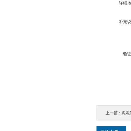
详细
补充
验
上一篇 :
妮妮