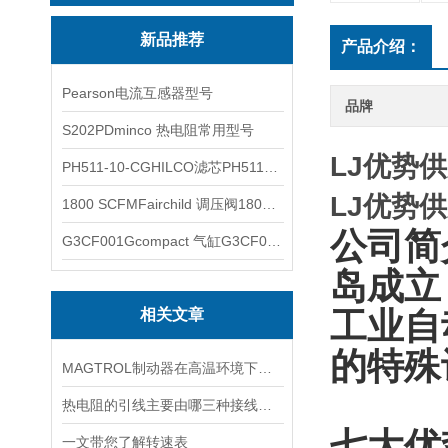
新品推荐
产品介绍：
Pearson电流互感器型号
品牌
S202PDminco 热电阻常用型号
LJ优势
PH511-10-CGHILCO滤芯PH511-10-CG
LJ优势
1800 SCFMFairchild 调压阀1800 SCFM
公司简
G3CF001Gcompact 气缸G3CF001G
岛成立
相关文章
工业自
的特殊
MAGTROL制动器在高温环境下，它的性能是否会受到影响？
热电阻的引线主要由哪三种接线方式？
七
大优
一文带您了解转速表