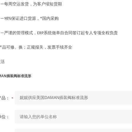
每周空运发货，为客户缩短货期
——
保证进口货源，*国内采购
—98%
严谨的管理模式，
系统做单自合同签订起专人专项全程负责
——
ERP
产品可修、换；正规报关，发票手续齐全
活
MAN插装阀标准流形
产品：
单位：