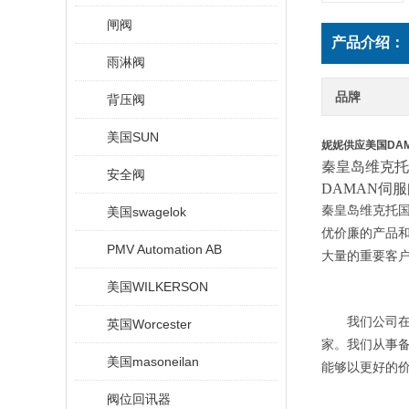
闸阀
产品介绍：
雨淋阀
品牌
背压阀
美国SUN
妮妮供应美国DA
秦皇岛维克托
安全阀
DAMAN伺
秦皇岛维克托
美国swagelok
优价廉的产品和
PMV Automation AB
大量的重要客
美国WILKERSON
我们公司在
英国Worcester
家。我们从事
美国masoneilan
能够以更好的
阀位回讯器