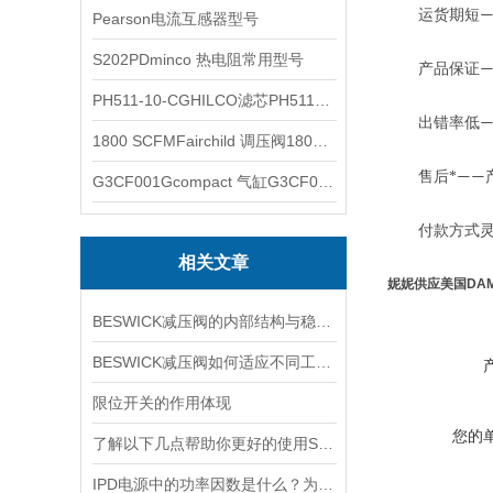
运货期短
Pearson电流互感器型号
S202PDminco 热电阻常用型号
产品保证
—
PH511-10-CGHILCO滤芯PH511-10-CG
出错率低
1800 SCFMFairchild 调压阀1800 SCFM
售后*
——
G3CF001Gcompact 气缸G3CF001G
付款方式灵
相关文章
妮妮供应美国DA
BESWICK减压阀的内部结构与稳压原理
BESWICK减压阀如何适应不同工况下的压力调节要求？
限位开关的作用体现
您的
了解以下几点帮助你更好的使用SOR压力开关
IPD电源中的功率因数是什么？为什么功率因数对电源设计很重要？