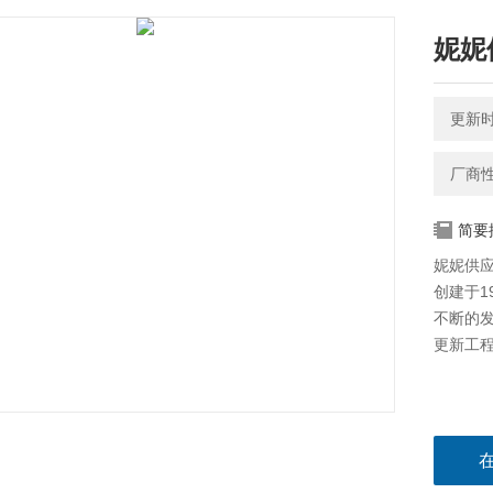
妮妮
更新时间
厂商
简要
妮妮供应
创建于1
不断的
更新工